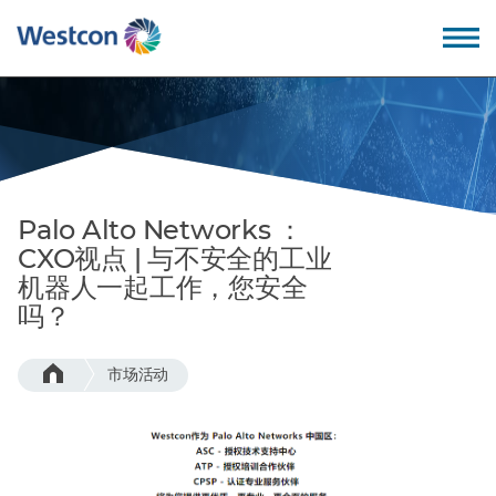
Back
Back
Back
Back
我们的价值观
教育培训
公司概述
成为合作伙伴
Palo Alto Networks ：
为什么选择卫实康?
专业服务
领导团队
CXO视点 | 与不安全的工业
机器人一起工作，您安全
我们的优势
技术支持
招贤纳士
吗？
我们的技术
服务支持
全球办公地点
市场活动
– 数据中心