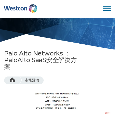
Back
Back
Back
Back
我们的价值观
教育培训
公司概述
成为合作伙伴
Palo Alto Networks ：
为什么选择卫实康?
专业服务
领导团队
PaloAlto SaaS安全解决方
案
我们的优势
技术支持
招贤纳士
市场活动
我们的技术
服务支持
全球办公地点
– 数据中心