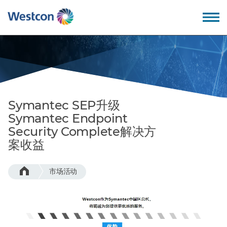
Back
Back
Back
Back
我们的价值观
教育培训
公司概述
成为合作伙伴
Symantec SEP升级
为什么选择卫实康?
专业服务
领导团队
Symantec Endpoint
Security Complete解决方
我们的优势
技术支持
招贤纳士
案收益
我们的技术
服务支持
全球办公地点
市场活动
– 数据中心