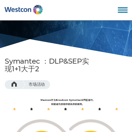
Back
Back
Back
Back
我们的价值观
教育培训
公司概述
成为合作伙伴
Symantec ：DLP&SEP实
为什么选择卫实康?
专业服务
领导团队
现1+1大于2
我们的优势
技术支持
招贤纳士
市场活动
我们的技术
服务支持
全球办公地点
– 数据中心