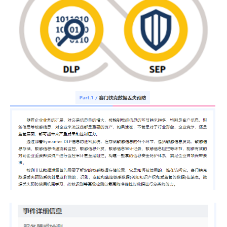
– 基础设施
– 联动协作
– 网络安全
出众的信息科技
全球供应链解决方案