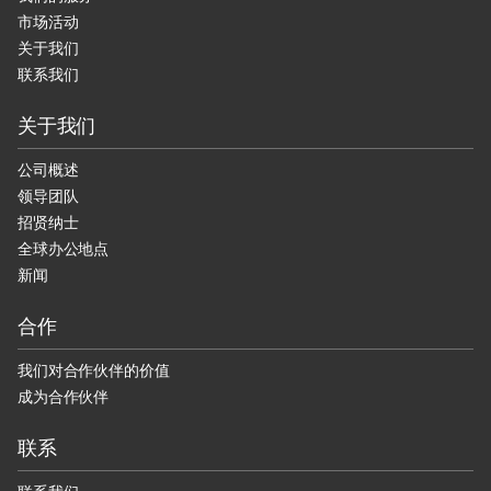
市场活动
关于我们
联系我们
关于我们
公司概述
领导团队
招贤纳士
全球办公地点
新闻
合作
我们对合作伙伴的价值
成为合作伙伴
联系