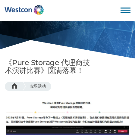
Back
Back
Back
Back
我们的价值观
教育培训
公司概述
成为合作伙伴
《Pure Storage 代理商技
为什么选择卫实康?
专业服务
领导团队
术演讲比赛》圆满落幕！
我们的优势
技术支持
招贤纳士
市场活动
我们的技术
服务支持
全球办公地点
– 数据中心