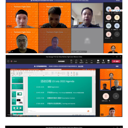
– 基础设施
– 联动协作
– 网络安全
出众的信息科技
全球供应链解决方案