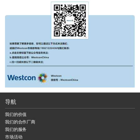
导航
我们的价值
我们的合作厂商
我们的服务
市场活动