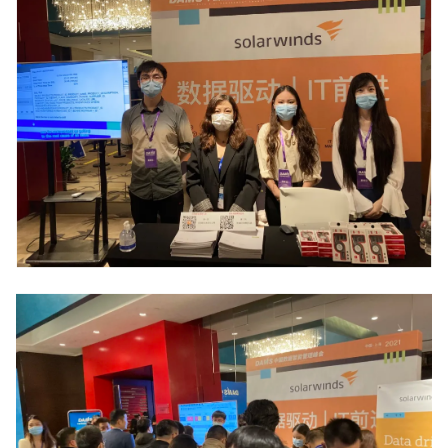
– 基础设施
– 联动协作
– 网络安全
出众的信息科技
全球供应链解决方案