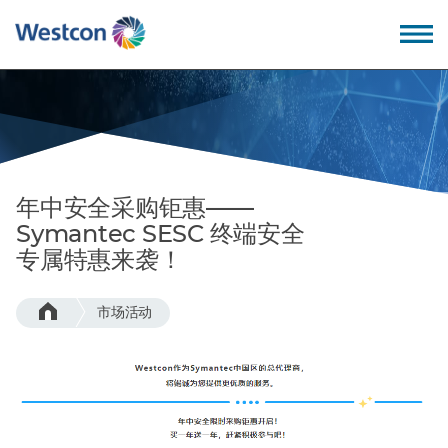
Back
Back
Back
Back
我们的价值观
教育培训
公司概述
成为合作伙伴
年中安全采购钜惠——
为什么选择卫实康?
专业服务
领导团队
Symantec SESC 终端安全
专属特惠来袭！
我们的优势
技术支持
招贤纳士
市场活动
我们的技术
服务支持
全球办公地点
– 数据中心