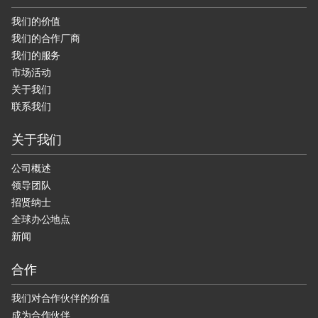
我们的价值
我们的合作厂商
我们的服务
市场活动
关于我们
联系我们
关于我们
公司概述
领导团队
招贤纳士
全球办公地点
新闻
合作
我们对合作伙伴的价值
成为合作伙伴