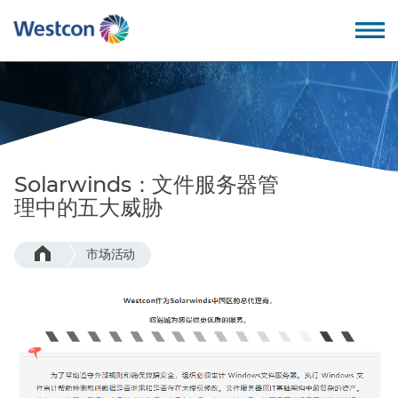
Back
Back
Back
Back
我们的价值观
教育培训
公司概述
成为合作伙伴
Solarwinds：文件服务器管
为什么选择卫实康?
专业服务
领导团队
理中的五大威胁
我们的优势
技术支持
招贤纳士
市场活动
我们的技术
服务支持
全球办公地点
– 数据中心