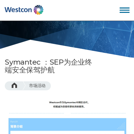
Back
Back
Back
Back
我们的价值观
教育培训
公司概述
成为合作伙伴
Symantec ：SEP为企业终
为什么选择卫实康?
专业服务
领导团队
端安全保驾护航
我们的优势
技术支持
招贤纳士
市场活动
我们的技术
服务支持
全球办公地点
– 数据中心